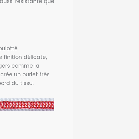
aussi résistante que
roulotté
 finition délicate,
légers comme la
 crée un ourlet très
bord du tissu.