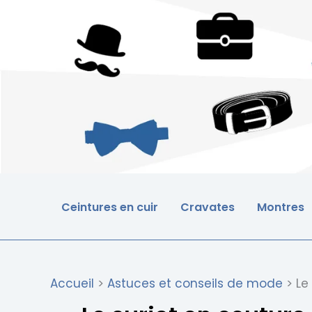
Aller
au
contenu
Ceintures en cuir
Cravates
Montres
Accueil
Astuces et conseils de mode
Le