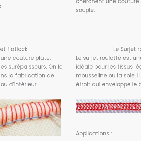
cherchent une couture 
.
souple.
jet flatlock
Le Surjet 
t une couture plate,
Le surjet roulotté est une
les surépaisseurs. On le
idéale pour les tissus 
ns la fabrication de
mousseline ou la soie. Il
u d’intérieur.
étroit qui enveloppe le 
Applications :