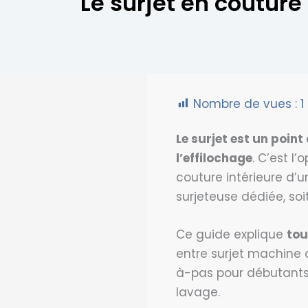
Le surjet en coutur
Nombre de vues :
1
Le surjet est un poin
l’effilochage
. C’est l
couture intérieure d’un
surjeteuse dédiée, so
Ce guide explique
tou
entre surjet machine c
à-pas pour débutants, 
lavage.