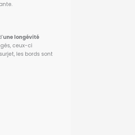
ante.
d’
une longévité
égés, ceux-ci
urjet, les bords sont