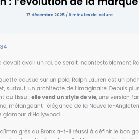
n : l’évolution de la marque
17 décembre 2025
/
9 minutes de lecture
934
 devait avoir un roi, ce serait incontestablement Ra
iquette cousue sur un polo, Ralph Lauren est un phé
t, surtout, un architecte de l’imaginaire. Depuis pl
t du tissu ;
elle vend un style de vie
, une version f
aine, mélangeant l’élégance de la Nouvelle-Angleterr
le glamour d’Hollywood.
’immigrés du Bronx a-t-il réussi à définir le bon g