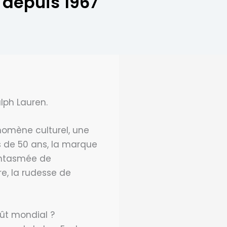
 depuis 1967
lph Lauren.
nomène culturel, une
us de 50 ans, la marque
antasmée de
e, la rudesse de
oût mondial ?