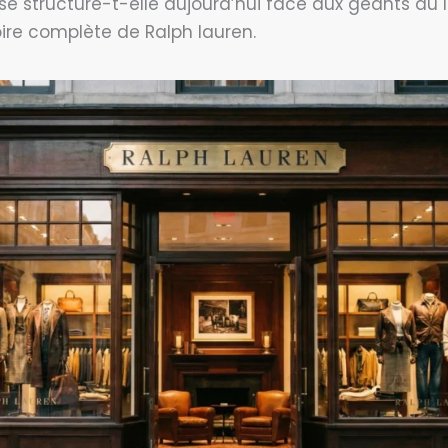
structure-t-elle aujourd’hui face aux géants du lu
toire complète de Ralph lauren.