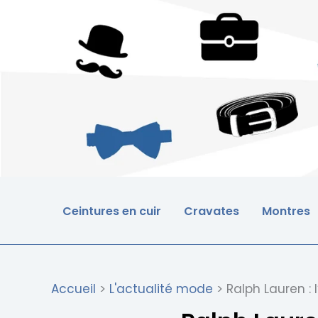
Aller
au
contenu
Ceintures en cuir
Cravates
Montres
Accueil
L'actualité mode
Ralph Lauren :