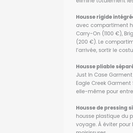
élimine totalement les 
Housse rigide intégrée
avec compartiment ho
Carry-On (1100 €), Br
(200 €). Le compartime
l’arrivée, sortir le c
Housse pliable sépar
Just In Case Garment B
Eagle Creek Garment Sl
elle-même pour entrer
Housse de pressing s
housse plastique du p
voyage. À éviter pour 
moisissures.