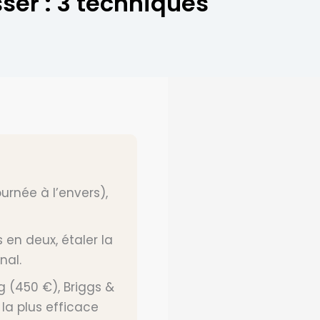
sser : 3 techniques
ournée à l’envers),
s en deux, étaler la
nal.
g (450 €), Briggs &
 la plus efficace