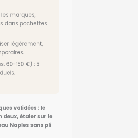
r les marques,
és dans pochettes
iser légèrement,
mporaires.
s, 60-150 €) : 5
duels.
ues validées : le
n deux, étaler sur le
leau Naples sans pli