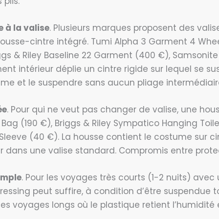
plis.
 à la valise
. Plusieurs marques proposent des valis
usse-cintre intégré. Tumi Alpha 3 Garment 4 Whee
iggs & Riley Baseline 22 Garment (400 €), Samsoni
nt intérieur déplie un cintre rigide sur lequel se s
ostume et le suspendre sans aucun pliage intermédiair
ée
. Pour qui ne veut pas changer de valise, une hou
ag (190 €), Briggs & Riley Sympatico Hanging Toilet
eeve (40 €). La housse contient le costume sur cint
 dans une valise standard. Compromis entre protectio
imple
. Pour les voyages très courts (1-2 nuits) avec
ressing peut suffire, à condition d’être suspendue 
les voyages longs où le plastique retient l’humidité 