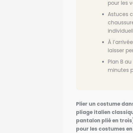
pour les 
Astuces c
chaussure
individuel
À l’arriv
laisser p
Plan B au 
minutes pa
Plier un costume dans 
pliage italien classiq
pantalon plié en trois
pour les costumes en l