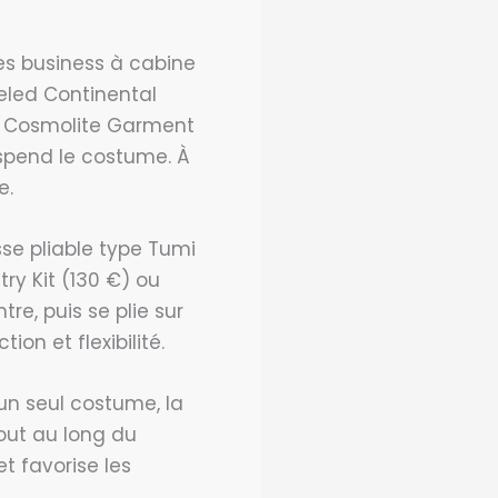
es business à cabine
led Continental
te Cosmolite Garment
uspend le costume. À
e.
sse pliable type Tumi
ry Kit (130 €) ou
re, puis se plie sur
n et flexibilité.
 un seul costume, la
tout au long du
et favorise les