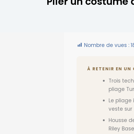
Plier un costume d
Nombre de vues :
1
À RETENIR EN UN
Trois tech
pliage Tu
Le pliage 
veste sur 
Housse de
Riley Bas