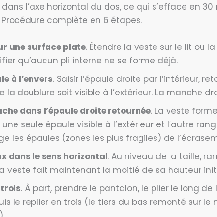
al, dans l’axe horizontal du dos, ce qui s’efface en 3
e. Procédure complète en 6 étapes.
ur une surface plate
. Étendre la veste sur le lit ou 
fier qu’aucun pli interne ne se forme déjà.
le à l’envers
. Saisir l’épaule droite par l’intérieur, 
e la doublure soit visible à l’extérieur. La manche dro
uche dans l’épaule droite retournée
. La veste form
e seule épaule visible à l’extérieur et l’autre rangé
ge les épaules (zones les plus fragiles) de l’écrase
ux dans le sens horizontal
. Au niveau de la taille, r
La veste fait maintenant la moitié de sa hauteur initi
 trois
. À part, prendre le pantalon, le plier le long de 
uis le replier en trois (le tiers du bas remonté sur le 
).