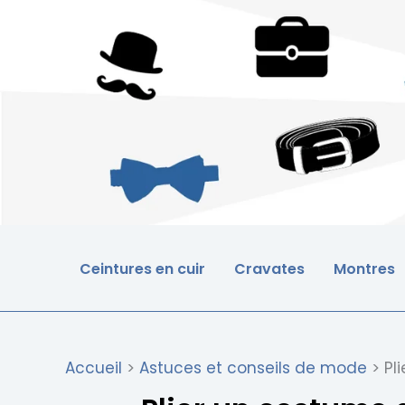
Aller
▸
▸
▸
▸
▸
▸
au
contenu
Ceintures en cuir
Cravates
Montres
Accueil
Astuces et conseils de mode
Pl