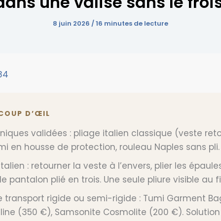
ans une valise sans le froi
8 juin 2026
/
16 minutes de lecture
84
 COUP D’ŒIL
niques validées : pliage italien classique (veste ret
mi en housse de protection, rouleau Naples sans pli.
italien : retourner la veste à l’envers, plier les épaule
le pantalon plié en trois. Une seule pliure visible au fi
 transport rigide ou semi-rigide : Tumi Garment Ba
eline (350 €), Samsonite Cosmolite (200 €). Solution