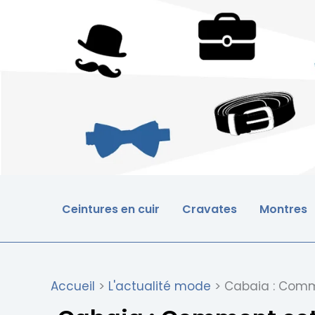
Aller
au
contenu
Ceintures en cuir
Cravates
Montres
Accueil
L'actualité mode
Cabaia : Comm