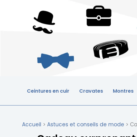
Aller
au
contenu
Ceintures en cuir
Cravates
Montres
Accueil
Astuces et conseils de mode
Ca