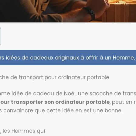
urs idées de cadeaux originaux à offrir à un Homme, 
oche de transport pour ordinateur portable
me idée de cadeau de Noël, une sacoche de transpo
ur transporter son ordinateur portable
, peut en 
s convaincre que cette idée en est une bonne.
s, les Hommes qui