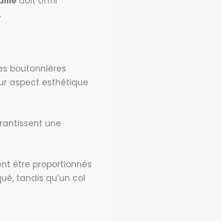
ille
doit offrir
.
Les boutonnières
eur aspect esthétique
rantissent une
ent être proportionnés
qué, tandis qu’un col