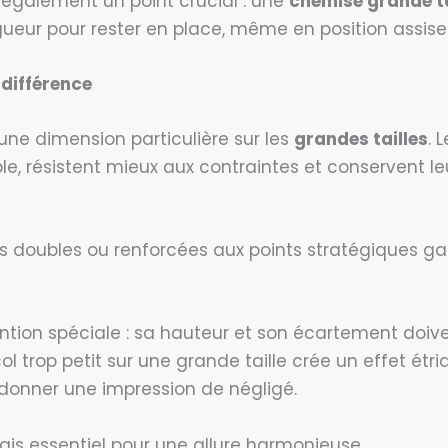
 également un point crucial : une
chemise grande ta
eur pour rester en place, même en position assise
a différence
 une dimension particulière sur les
grandes tailles
. 
le, résistent mieux aux contraintes et conservent l
 doubles ou renforcées aux points stratégiques ga
ention spéciale : sa hauteur et son écartement doiv
ol trop petit sur une grande taille crée un effet étri
donner une impression de négligé.
 mais essentiel pour une allure harmonieuse.