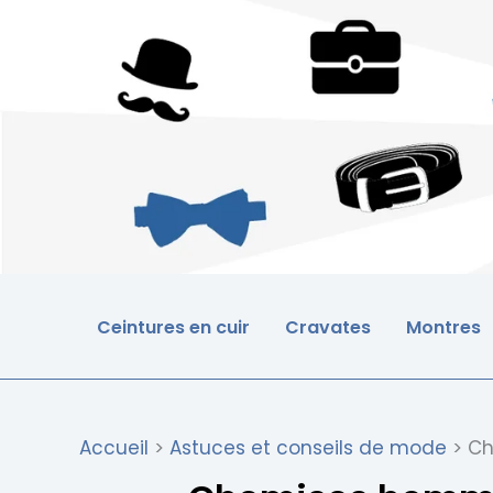
Aller
au
contenu
Ceintures en cuir
Cravates
Montres
Accueil
Astuces et conseils de mode
Ch