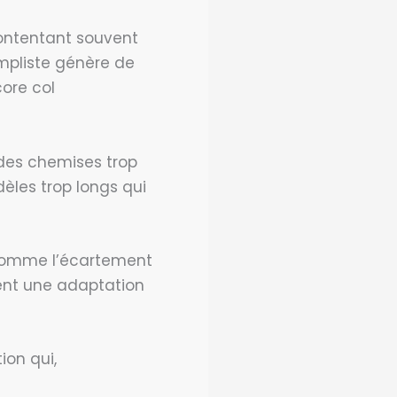
contentant souvent
mpliste génère de
ore col
des chemises trop
èles trop longs qui
 comme l’écartement
ent une adaptation
on qui,